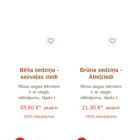
Bēša sedziņa -
Brūna sedziņa -
savvaļas ziedi
Ābeļziedi
Mūsu segas bērniem
Mūsu segas bērniem
ir ar vieglu
ir ar vieglu
siltinājumu, tāpēc tās
siltinājumu, tāpēc tās
būs piemērotas
būs piemērotas
33,60 €*
21,30 €*
56,00 €*
35,50 €*
visiem gadalaikiem.
visiem gadalaikiem.
Sedziņas puse ar
Sedziņas puse ar
(40% ietaupījums)
(40% ietaupījums)
skaistajiem rakstiem ir
skaistajiem rakstiem ir
izgatavota no augstas
izgatavota no augstas
kvalitātes 100%
kvalitātes 100%
kokvilnas auduma.
kokvilnas auduma.