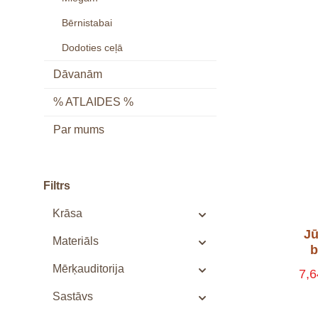
Uzglabāšanai
Somas
Bērnistabai
Rotaļu matrači
Ratu 
Dodoties ceļā
Dekori
Dāvanām
% ATLAIDES %
Par mums
Filtrs
Krāsa
Jū
Materiāls
b
Mērķauditorija
7,
Sastāvs