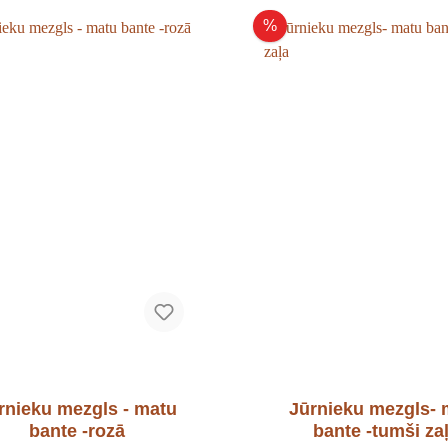
%
rnieku mezgls - matu
Jūrnieku mezgls- 
bante -rozā
bante -tumši za