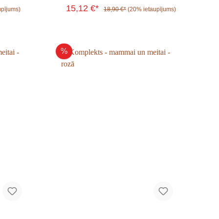
15,12 €*
upījums)
18,90 €*
(20% ietaupījums)
%