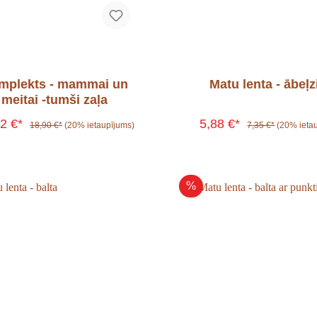
mplekts - mammai un
Matu lenta - ābeļz
meitai -tumši zaļa
12 €*
5,88 €*
18,90 €*
(20% ietaupījums)
7,35 €*
(20% ieta
%