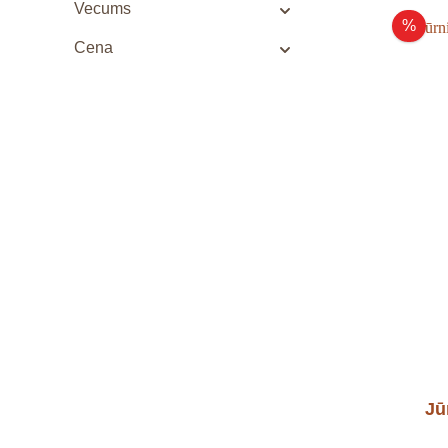
Vecums
%
Cena
Jū