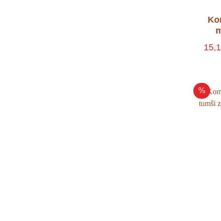
Ko
m
15,
%