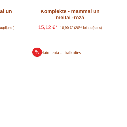
ai un
Komplekts - mammai un
meitai -rozā
15,12 €*
aupījums)
18,90 €*
(20% ietaupījums)
%