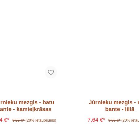
 un maciņi
somas
rnieku mezgls - batu
Jūrnieku mezgls -
ante - kamieļkrāsas
bante - lillā
64 €*
7,64 €*
9,55 €*
(20% ietaupījums)
9,55 €*
(20% ieta