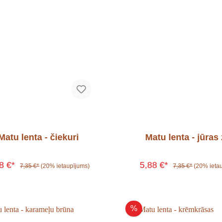
Matu lenta - čiekuri
Matu lenta - jūras 
88 €*
5,88 €*
7,35 €*
(20% ietaupījums)
7,35 €*
(20% ieta
%