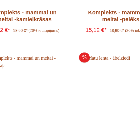
mplekts - mammai un
Komplekts - mamm
eitai -kamieļkrāsas
meitai -pelēks
12 €*
15,12 €*
18,90 €*
(20% ietaupījums)
18,90 €*
(20% iet
%