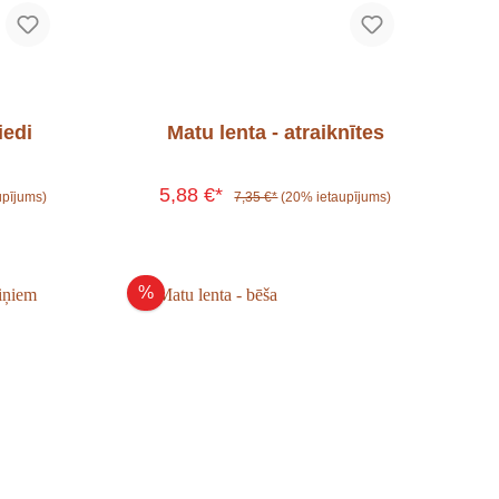
iedi
Matu lenta - atraiknītes
5,88 €*
upījums)
7,35 €*
(20% ietaupījums)
%