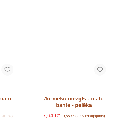
 matu
Jūrnieku mezgls - matu
bante - pelēka
7,64 €*
upījums)
9,55 €*
(20% ietaupījums)