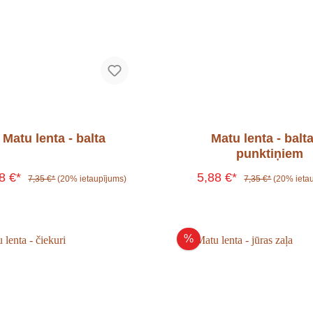
Matu lenta - balta
Matu lenta - balta
punktiņiem
88 €*
5,88 €*
7,35 €*
(20% ietaupījums)
7,35 €*
(20% ieta
%