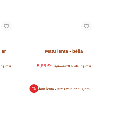
 ar
Matu lenta - bēša
5,88 €*
upījums)
7,35 €*
(20% ietaupījums)
%