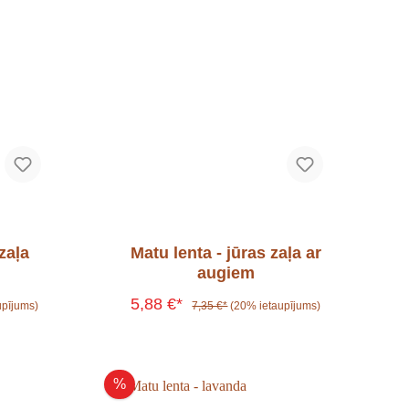
zaļa
Matu lenta - jūras zaļa ar
augiem
5,88 €*
upījums)
7,35 €*
(20% ietaupījums)
%