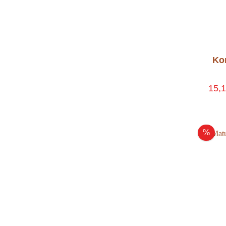
Ko
15,
%