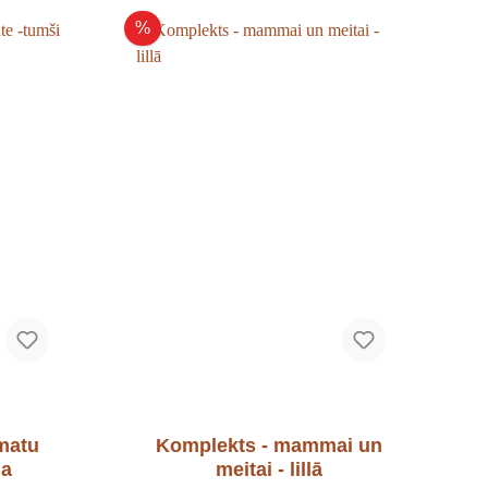
%
matu
Komplekts - mammai un
ļa
meitai - lillā