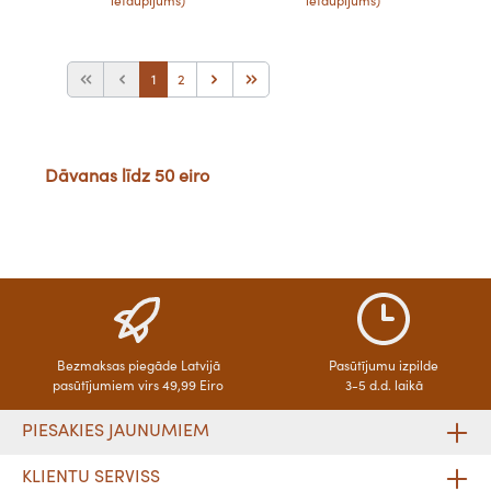
ietaupījums)
ietaupījums)
1
2
Dāvanas līdz 50 eiro
Bezmaksas piegāde Latvijā
Pasūtījumu izpilde
pasūtījumiem virs 49,99 Eiro
3-5 d.d. laikā
PIESAKIES JAUNUMIEM
KLIENTU SERVISS