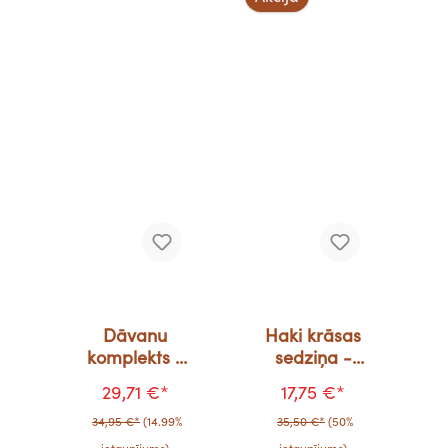
Dāvanu
Haki krāsas
komplekts -
sedziņa -
oranžs ar
Bultas
29,71 €*
17,75 €*
punktiņiem
34,95 €*
(14.99%
35,50 €*
(50%