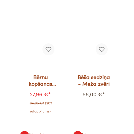
Bērnu
Bēša sedziņa
kopšanas
- Meža zvēri
komplekts -
27,96 €*
56,00 €*
Varavīksnes
34,95 €*
(20%
ietaupījums)