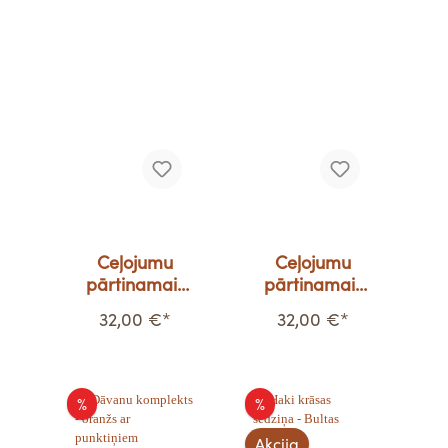
Ceļojumu
Ceļojumu
pārtinamais
pārtinamais
paliktnis -
paliktnis -
32,00 €*
32,00 €*
Varavīksnes
vintāža puķes
%
%
Akcija