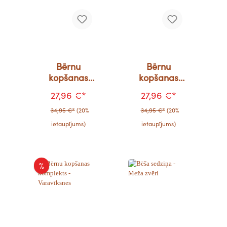
Bērnu
Bērnu
kopšanas
kopšanas
komplekts -
komplekts -
27,96 €*
27,96 €*
stirnas
trijstūri
34,95 €*
(20%
34,95 €*
(20%
ietaupījums)
ietaupījums)
%