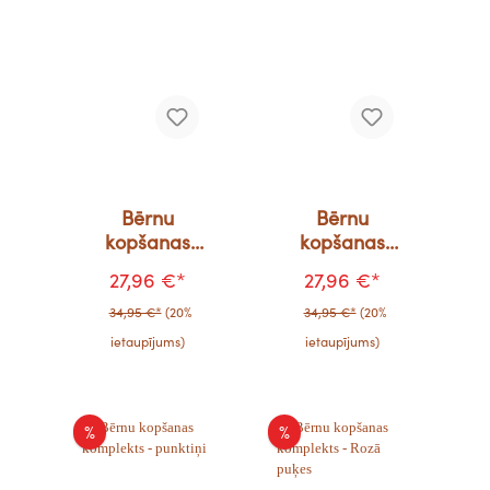
Bērnu
Bērnu
kopšanas
kopšanas
komplekts -
komplekts -
27,96 €*
27,96 €*
Brūnās puķes
Margrietiņas
34,95 €*
(20%
34,95 €*
(20%
ietaupījums)
ietaupījums)
%
%