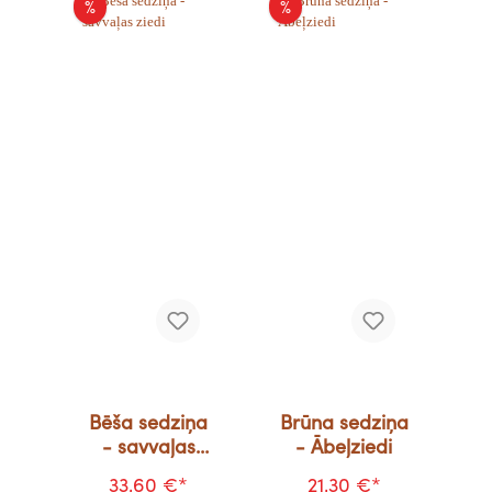
%
%
Bēša sedziņa
Brūna sedziņa
- savvaļas
- Ābeļziedi
ziedi
33,60 €*
21,30 €*