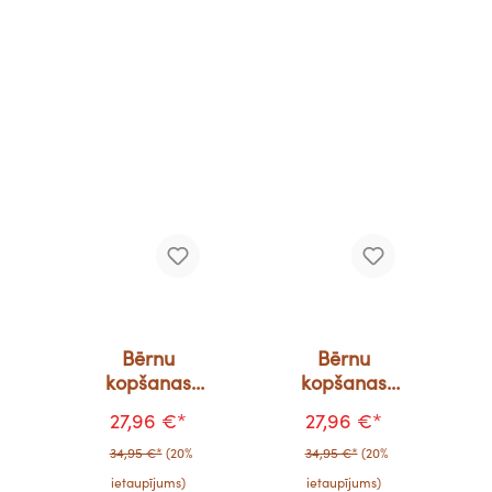
Bērnu
Bērnu
kopšanas
kopšanas
komplekts -
komplekts -
27,96 €*
27,96 €*
punktiņi
Rozā puķes
34,95 €*
(20%
34,95 €*
(20%
ietaupījums)
ietaupījums)