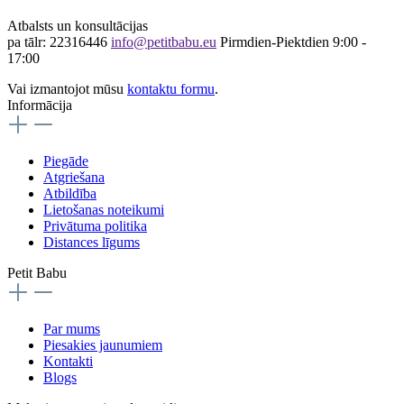
Atbalsts un konsultācijas
pa tālr: 22316446
info@petitbabu.eu
Pirmdien-Piektdien 9:00 -
17:00
Vai izmantojot mūsu
kontaktu formu
.
Informācija
Piegāde
Atgriešana
Atbildība
Lietošanas noteikumi
Privātuma politika
Distances līgums
Petit Babu
Par mums
Piesakies jaunumiem
Kontakti
Blogs