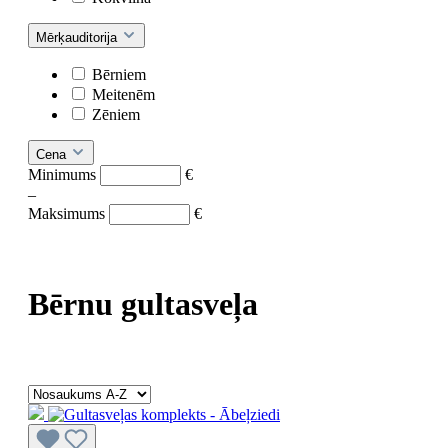
Mērķauditorija
Bērniem
Meitenēm
Zēniem
Cena
Minimums
€
–
Maksimums
€
Bērnu gultasveļa