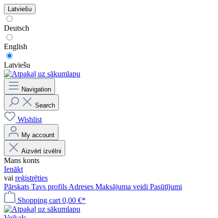
Latviešu
Deutsch
English
Latviešu
Navigation
Search
Wishlist
My account
Aizvērt izvēlni
Mans konts
Ienākt
vai
reģistrēties
Pārskats
Tavs profils
Adreses
Maksājuma veidi
Pasūtījumi
Shopping cart
0,00 €*
Veikals