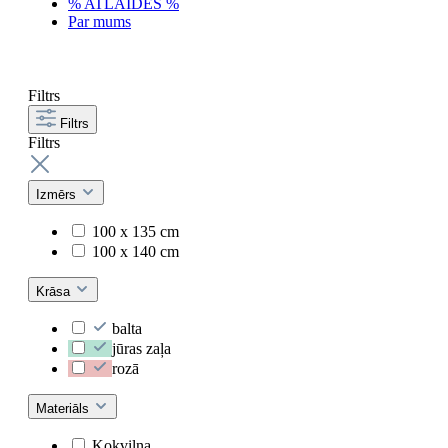
% ATLAIDES %
Par mums
Filtrs
Filtrs
Filtrs
Izmērs
100 x 135 cm
100 x 140 cm
Krāsa
balta
jūras zaļa
rozā
Materiāls
Kokvilna