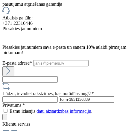
pasūtījumu atgriešanas garantija
Atbalsts pa tālr.:
+371 22316446
Piesakies jaunumiem
Piesakies jaunumiem savā e-pastā un saņem 10% atlaidi pirmajam
pirkumam!
E-pasta adrese*
Lūdzu, ievadiet rakstzīmes, kas norādītas augšā*
Privātums *
Esmu izlasījis
datu aizsardzības informāciju
.
Klientu serviss