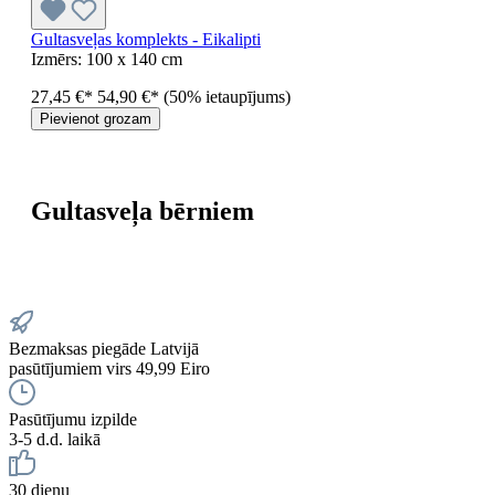
Gultasveļas komplekts - Eikalipti
Izmērs:
100 x 140 cm
27,45 €*
54,90 €*
(50% ietaupījums)
Pievienot grozam
Gultasveļa bērniem
Bezmaksas piegāde Latvijā
pasūtījumiem virs 49,99 Eiro
Pasūtījumu izpilde
3-5 d.d. laikā
30 dienu