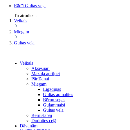
Rādīt Gultas veļa
Tu atrodies :
Veikals
Miegam
Gultas veļa
Veikals
Aksesuāri
Mazuļa aprūpei
Pārtīšanai
Miegam
Ligzdiņas
Gultas apmalītes
Bērnu segas
Guļammaisi
Gultas veļa
Bērnistabai
Dodoties ceļā
Dāvanām