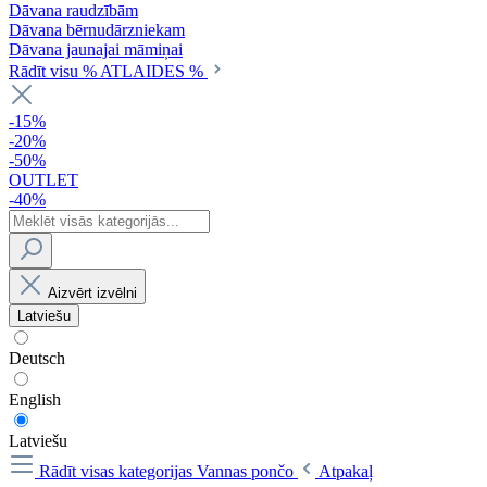
Dāvana raudzībām
Dāvana bērnudārzniekam
Dāvana jaunajai māmiņai
Rādīt visu % ATLAIDES %
-15%
-20%
-50%
OUTLET
-40%
Aizvērt izvēlni
Latviešu
Deutsch
English
Latviešu
Rādīt visas kategorijas
Vannas pončo
Atpakaļ