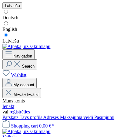
Latviešu
Deutsch
English
Latviešu
Navigation
Search
Wishlist
My account
Aizvērt izvēlni
Mans konts
Ienākt
vai
reģistrēties
Pārskats
Tavs profils
Adreses
Maksājuma veidi
Pasūtījumi
Shopping cart
0,00 €*
Veikals