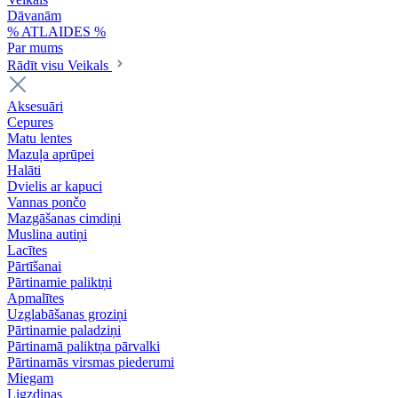
Dāvanām
% ATLAIDES %
Par mums
Rādīt visu Veikals
Aksesuāri
Cepures
Matu lentes
Mazuļa aprūpei
Halāti
Dvielis ar kapuci
Vannas pončo
Mazgāšanas cimdiņi
Muslina autiņi
Lacītes
Pārtīšanai
Pārtinamie paliktņi
Apmalītes
Uzglabāšanas groziņi
Pārtinamie paladziņi
Pārtinamā paliktņa pārvalki
Pārtinamās virsmas piederumi
Miegam
Ligzdiņas