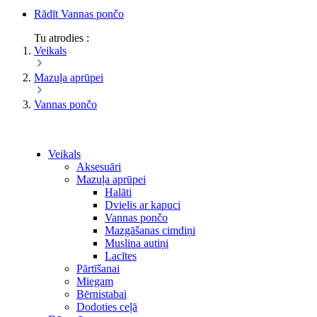
Rādīt Vannas pončo
Tu atrodies :
Veikals
Mazuļa aprūpei
Vannas pončo
Veikals
Aksesuāri
Mazuļa aprūpei
Halāti
Dvielis ar kapuci
Vannas pončo
Mazgāšanas cimdiņi
Muslina autiņi
Lacītes
Pārtīšanai
Miegam
Bērnistabai
Dodoties ceļā