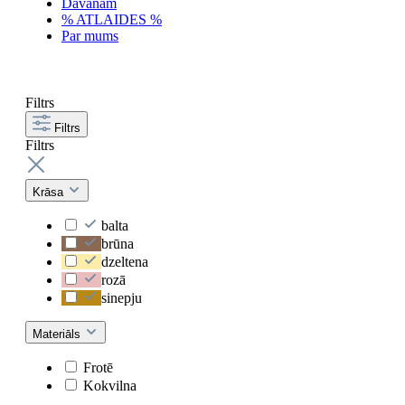
Dāvanām
% ATLAIDES %
Par mums
Filtrs
Filtrs
Filtrs
Krāsa
balta
brūna
dzeltena
rozā
sinepju
Materiāls
Frotē
Kokvilna