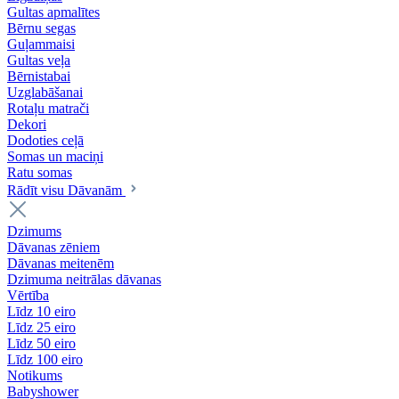
Gultas apmalītes
Bērnu segas
Guļammaisi
Gultas veļa
Bērnistabai
Uzglabāšanai
Rotaļu matrači
Dekori
Dodoties ceļā
Somas un maciņi
Ratu somas
Rādīt visu Dāvanām
Dzimums
Dāvanas zēniem
Dāvanas meitenēm
Dzimuma neitrālas dāvanas
Vērtība
Līdz 10 eiro
Līdz 25 eiro
Līdz 50 eiro
Līdz 100 eiro
Notikums
Babyshower