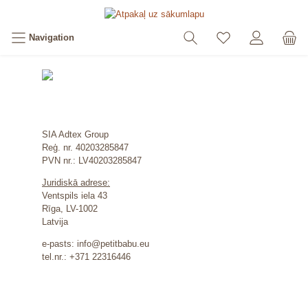
Navigation
SIA Adtex Group
Reģ. nr. 40203285847
PVN nr.: LV40203285847
Juridiskā adrese:
Ventspils iela 43
Rīga, LV-1002
Latvija
e-pasts: info@petitbabu.eu
tel.nr.: +371 22316446