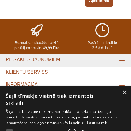
Apstiprināt
Bezmaksas piegāde Latvijā
Pasūtījumu izpilde
pasūtījumiem virs 49,99 Eiro
3-5 d.d. laikā
PIESAKIES JAUNUMIEM
KLIENTU SERVISS
INFORMĀCIJA
×
Šajā tīmekļa vietnē tiek izmantoti
PETIT BABU
sīkfaili
MAKSĀJUMU UN PIEGĀDES VEIDI
Šajā tīmekļa vietnē tiek izmantoti sīkfaili, lai uzlabotu lietotāju
pieredzi. Izmantojot mūsu tīmekļa vietni, jūs piekrītat visu sīkfailu
izmantošanai saskaņā ar mūsu sīkfailu politiku.
Lasīt vairāk